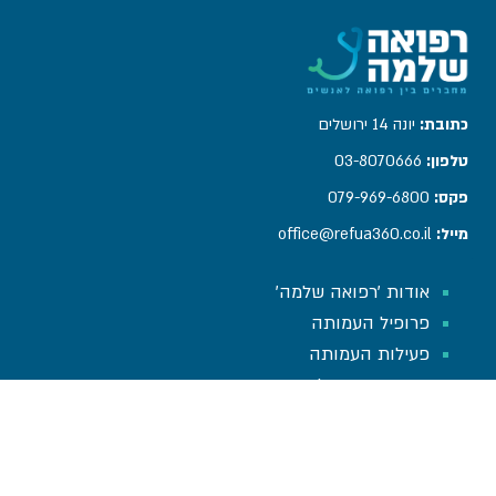
כתובת:
יונה 14 ירושלים​
טלפון:
03-8070666
פקס:
079-969-6800
מייל:
office@refua360.co.il
עמודים
אודות 'רפואה שלמה'
פרופיל העמותה
פעילות העמותה
יצירת קשר ושליחת מסמכים
עזרו לנו לסייע
חדשות
מפעלי העמותה