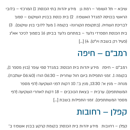
שיבא – תל השומר – רמת גן מידע יהדות בתי הכנסת: 1) המרכזי – בלובי
הראשי בכניסה למגדל האשפוז. 2) בית כנסת בבניין השיקום – סמוך
לבריכת השחיה. (בתקופת הקורונה- בקומה 1 מעל ללובי בנין שיקום). 3)
בית הכנסת הספרדי גלעד – במתחם גלעד בביתן 16 בסמוך לכיכר אא"ג
(פעיל רק בשבת ויו"ט). 4) […]
רמב"ם – חיפה
רמב"ם – חיפה מידע יהדות בית הכנסת: במגדל סמי עופר (בנין מספר 1),
בקומה 1. זמני התפילות ביום חול שחרית – 06:30 הודו (06:40 ישתבח).
מנחה – מנין א': 13:30, מנין ב': 10 דקות לפני השקיעה (לפי מספר
המשתתפים). ערבית – בצאת הכוכבים – 18 דקות לאחרי השקיעה (לפי
מספר המשתתפים). זמני התפילות בשבת […]
קפלן – רחובות
קפלן – רחובות מידע יהדות בית הכנסת: בקומת קרקע בבנין אשפוז ב'