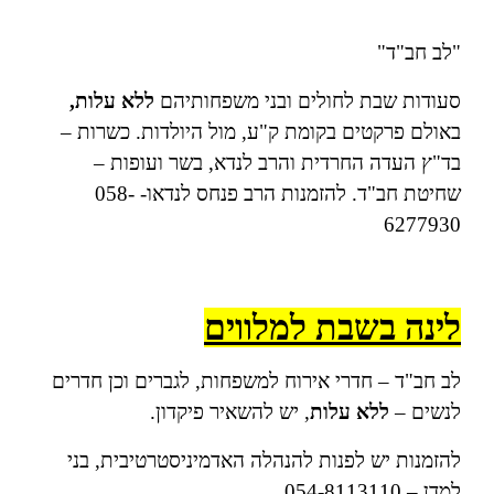
"לב חב"ד"
סעודות שבת לחולים ובני משפחותיהם
ללא עלות,
באולם פרקטים בקומת ק"ע, מול היולדות.
כשרות –
בד"ץ העדה החרדית והרב לנדא, בשר ועופות –
שחיטת חב"ד. להזמנות הרב פנחס לנדאו- 058-
6277930
לינה בשבת למלווים
לב חב"ד – חדרי אירוח למשפחות, לגברים וכן חדרים
לנשים –
ללא עלות
, יש להשאיר פיקדון.
להזמנות יש לפנות להנהלה האדמיניסטרטיבית, בני
למדן – 054-8113110