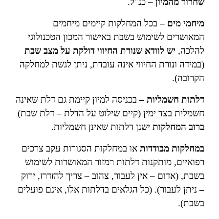
שחרור מהמיון
– כנ"ל.
מיחמי מים
– בכל המחלקות קיימים מיחמים
המאושרים לשימוש בשבת באישור המכון הטכנולוגי
להלכה,
יש לוודא שנורת החיווי דולקת על מצב שבת
(במידה ונורת החיווי אינה עובדת, ניתן לגשת למחלקה
הקרובה).
דלתות חשמליות –
בכניסה למיון קיימת גם דלת שאינה
חשמלית בצד ימין (קיים שילוט על הדלת – דלת שבת)
ברוב המחלקות
ישנן דלתות שאינן חשמליות.
במחלקות מבודדות
או במחלקות הסגורות עקב צרכים
רפואיים, מותקנות דלתות רמזור המאושרות לשימוש
בשבת, (אדום – אין לעבור, צהוב – צריך להזדרז, ירוק
– ניתן לעבור). (כל הגלאים בדלתות אלו, אינם פועלים
בשבת).