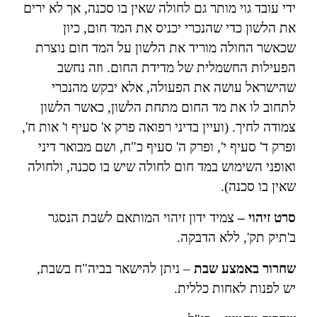
ידי עובד גוי מותר גם לחולה שאין בו סכנה, אך לא ירים
את הלשון כדי שהנכרי יכניס את המד חום, כיון
שכאשר החולה מוריד את הלשון על המד חום נוצרת
הפעילות החשמלית של מדידת החום. וזה נחשב
שהישראל עושה את הפעולה, אלא יבקש מהנכרי
לתחוב לו את מד החום מתחת הלשון, כאשר הלשון
צמודה לחיך. (ועיין בדיני רפואה פרק א' סעיף ו' אות ח',
ופרק ד' סעיף י', ופרק ה' סעיף כ"ח, ושם מבואר דיני
ואופני השימוש במד חום לחולה שיש בו סכנה, ולחולה
שאין בו סכנה).
סרט זיהוי –
צמיד ידון זיהוי המותאם לשבת הנסגר
ב'תיק תק', ללא הדבקה.
שחרור באמצע שבת
– ניתן להישאר בביה"ח בשבת,
יש לפנות לאחות כללית.