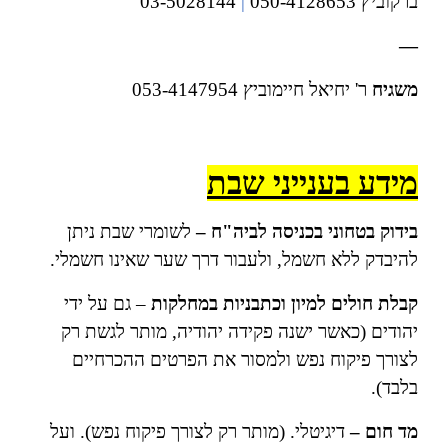
ברקוביץ 050-4128653
|
03-5028144
—
משגיח
ר' יחיאל חיימוביץ 053-4147954
מידע בענייני שבת
בידוק בטחוני בכניסה לביה"ח –
לשומרי שבת ניתן
להיבדק ללא חשמל, ולעבור דרך שער שאינו חשמלי.
קבלת חולים למיון וכתבניות במחלקות
– גם על ידי
יהודים (כאשר ישנה פקידה יהודיה, מותר לגשת רק
לצורך פיקוח נפש ולמסור את הפרטים ההכרחיים
בלבד).
מד חום –
דיגיטלי. (מותר רק לצורך פיקוח נפש). ועל