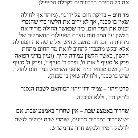
את כל הניירת הרלוונטית לקבלת הטיפול)
.
מד חום
– בדיקת חום על ידי גוי, (מותר אף לחולה
שאין בו סכנה, אך לא ירים את הלשון כדי שהנכרי
יכניס את המד חום, כיון שכאשר החולה מוריד את
הלשון על המד חום נוצרת הפעילות החשמלית של
מדידת החום. וזה נחשב שהישראל עושה את הפעולה,
אלא יבקש מהנכרי לתחוב לו את מד החום מתחת
הלשון, כאשר הלשון צמודה לחיך. (ועיין בדיני רפואה
פרק א' סעיף ו' אות ח', ופרק ד' סעיף י', ופרק ה' סעיף
כ"ח, ושם מבואר דיני ואופני השימוש במד חום לחולה
שיש בו סכנה, ולחולה שאין בו סכנה).
סרט זיהוי –
צמיד ידון זיהוי המותאם לשבת הנסגר
ב'תיק תק', וללא הדבקה.
שחרור באמצע שבת
– אין שחרור באמצע שבת, אם
יש שחרור במקרים חריגים, שומרי שבת יכולים לגשת
לדלפק המיון ולבקש חדר עד מוצ"ש.