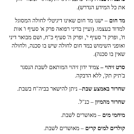
את כל המידע הנדרש).
מד חום
– ישנו מד חום שאינו דיגיטלי לחולה המסוגל
למדוד בעצמו. (ועיין בדיני רפואה פרק א' סעיף ו' אות
ח', ופרק ד' סעיף י', ופרק ה' סעיף כ"ח, ושם מבואר דיני
ואופני השימוש במד חום לחולה שיש בו סכנה, ולחולה
שאין בו סכנה).
סרט זיהוי –
צמיד ידון זיהוי המותאם לשבת הנסגר
ב'תיק תק', ללא הדבקה.
שחרור באמצע שבת
– ניתן להישאר בביה"ח בשבת.
שחרור מהמיון
– כנ"ל.
מיחמי מים
– מאושרים לשבת.
קולרים למים קרים
– מאושרים לשבת.