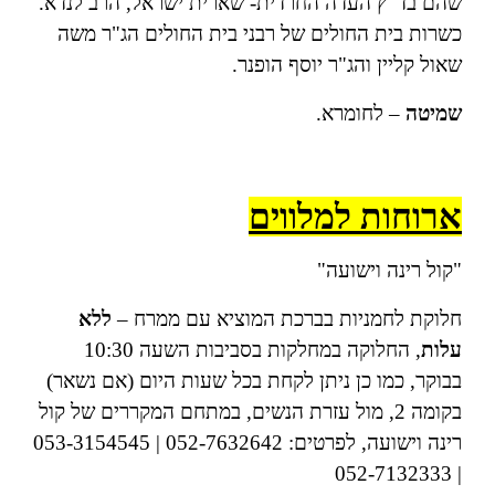
שהם בד"ץ העדה החרדית- שארית ישראל, הרב לנדא.
כשרות בית החולים של רבני בית החולים הג"ר משה
שאול קליין והג"ר יוסף הופנר.
שמיטה
– לחומרא.
ארוחות למלווים
"קול רינה וישועה"
חלוקת לחמניות בברכת המוציא עם ממרח –
ללא
עלות
, החלוקה במחלקות בסביבות השעה 10:30
בבוקר, כמו כן ניתן לקחת בכל שעות היום (אם נשאר)
בקומה 2, מול עזרת הנשים, במתחם המקררים של קול
רינה וישועה, לפרטים: 052-7632642 | 053-3154545
| 052-7132333