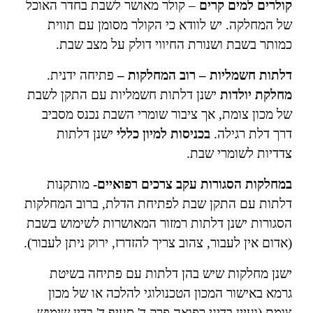
קולרים למים קרים
– קולר מאושר לשבת בחדר האוכל
של המחלקה. יש לוודא כי הקולר מסומן עם תווית
כמותר בשבת ושנורת החיווי דולק על מצב שבת.
דלתות חשמליות – רוב המחלקות –
פתיחה ידנית.
מחלקת יולדות
ישנן דלתות חשמליות עם התקן לשבת
של מכון צומת, אך ציבור שומרי השבת נכנס מסביב
דרך דלת רגילה.
בכניסות למיון כללי
ישנן דלתות
צדדיות לשומרי שבת.
במחלקות הסגורות עקב צרכים רפואיים-
מותקנות
דלתות עם התקן שבת לפתיחת הדלת, ברוב המחלקות
הסגורות ישנן דלתות רמזור המאושרות לשימוש בשבת
(אדום אין לעבור, צהוב צריך להזדרז, ירוק ניתן לעבור).
ישנן מחלקות שיש בהן דלתות עם פתיחה בשיטת
גרמא באישור המכון הטכנולוגי להלכה או של מכון
צומת (ועיין בדיני רפואה פרק ד' סעיף ד' בדין שימוש