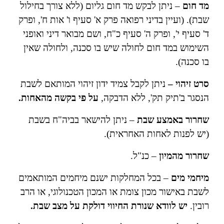
מד חום
– ניתן לבקש מד חום גליום (ללא צורך בחילול
שבת). (ועיין בדיני רפואה פרק א' סעיף ו' אות ח', ופרק
ד' סעיף י', ופרק ה' סעיף כ"ח, ושם מבואר דיני ואופני
השימוש במד חום לחולה שיש בו סכנה, ולחולה שאין
בו סכנה).
סרט זיהוי –
ניתן לקבל צמיד ידון זיהוי המותאם לשבת
הנסגר ב'תיק תק', ללא הדבקה,
על פי בקשה מהאחות.
שחרור באמצע שבת
– ניתן להישאר בביה"ח בשבת
(יש לפנות לאחות האחראית).
שחרור מהמיון
– כנ"ל.
מיחמי מים
– בכל המחלקות ישנם מיחמים המותאמים
לשבת באישור מכון צומת או המכון הטכנולוגי, או הרב
רובין.
יש לוודא שנורת החיווי דולקת על מצב שבת.