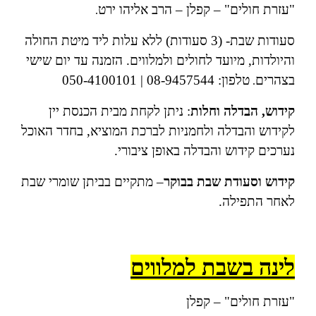
"עזרת חולים" – קפלן – הרב אליהו ירט
.
סעודות שבת- (3 סעודות) ללא עלות ליד מיטת החולה
והיולדות, מיועד לחולים ולמלווים.
הזמנה עד יום שישי
בצהרים
טלפון: 08-9457544 | 050-4100101
.
קידוש, הבדלה וחלות
: ניתן לקחת מבית הכנסת יין
לקידוש והבדלה ולחמניות לברכת המוציא, בחדר האוכל
נערכים קידוש והבדלה באופן ציבורי.
קידוש וסעודת שבת
בבוקר
– מתקיים בביתן שומרי שבת
לאחר התפילה.
לינה בשבת למלווים
"עזרת חולים" – קפלן