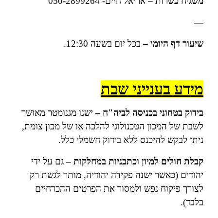
משגיח כשרות
– אריאל חיים- 050-2899264
—
שיעור דף היומי
– בכל יום בשעה 12:30.
מידע בענייני שבת
בידוק בטחוני בכניסה לביה"ח –
ישנו מגנומטר מאושר
לשבת של המכון הטכנולוגי להלכה או של מכון צומת,
ניתן לבקש להיכנס ללא בידוק חשמלי כלל.
קבלת חולים למיון
וכתבניות במחלקות
– גם על ידי
יהודים (כאשר ישנה פקידה יהודיה, מותר לגשת רק
לצורך פיקוח נפש ולמסור את הפרטים ההכרחיים
בלבד).