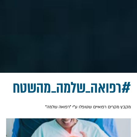
#רפואה_שלמה_מהשטח
מקבץ מקרים רפואיים שטופלו ע"י "רפואה שלמה"