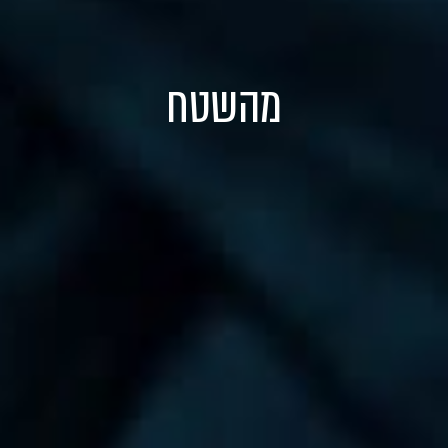
מהשטח